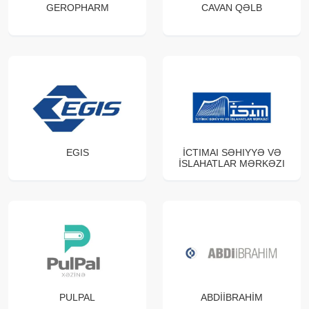
GEROPHARM
CAVAN QƏLB
EGIS
İCTIMAI SƏHIYYƏ VƏ
İSLAHATLAR MƏRKƏZI
PULPAL
ABDİİBRAHİM