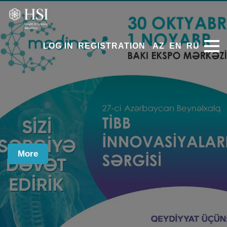
LOG IN
REGISTRATION
AZ
EN
RU
More