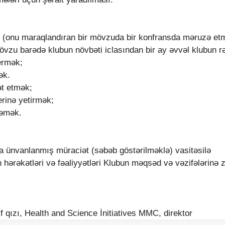
ək (onu maraqlandıran bir mövzuda bir konfransda məruzə etm
övzu barədə klubun növbəti iclasından bir ay əvvəl klubun r
vermək;
ək.
ət etmək;
erinə yetirmək;
məmək.
çta ünvanlanmış müraciət (səbəb göstərilməklə) vasitəsilə
ün hərəkətləri və fəaliyyətləri Klubun məqsəd və vəzifələrinə
ızı, Health and Science İnitiatives MMC, direktor