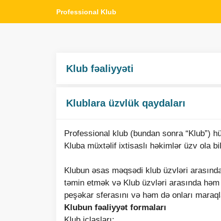
Professional Klub
Klub fəaliyyəti
Klublara üzvlük qaydaları
Professional klub (bundan sonra “Klub”) hüq
Kluba müxtəlif ixtisaslı həkimlər üzv ola bil
Klubun əsas məqsədi klub üzvləri arasında
təmin etmək və Klub üzvləri arasında həm f
peşəkar sferasını və həm də onları maraqla
Klubun fəaliyyət formaları
Klub iclasları;