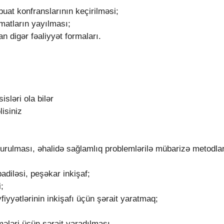
at konfranslarının keçirilməsi;
matların yayılması;
 digər fəaliyyət formaları.
isləri ola bilər
isiniz
qurulması, əhalidə sağlamlıq problemlərilə mübarizə metodla
diləsi, peşəkar inkişaf;
;
iyyətlərinin inkişafı üçün şərait yaratmaq;
rmələri üçün şərait yaradılması.