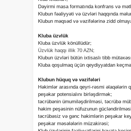
Dəyirmi masa formatında konfrans və mətbu
Klubun fəaliyyəti və üzvləri haqqında məlu
Klubun məqsəd və vəzifələrinə zidd olmayan
Kluba üzvlük
Kluba üzvlük könüllüdür;
Üzvlük haqqı illik 70 AZN;
Klubun üzvləri bütün ixtisaslı tibb mütəxəss
Kluba qoşulmaq üçün qeydiyyatdan keçməl
Klubun hüquq və vəzifələri
Həkimlər arasında qeyri-rəsmi əlaqələrin 
peşəkar potensialını birləşdirmək;
təcrübənin ümumiləşdirilməsi, təcrübə müba
həkim peşəsinin nüfuzunun gücləndirilməsi
təcrübəsiz və gənc həkimlərin peşəkar keyf
peşəkar məsələlərin müzakirəsi;
Klub üzvlərinin fəaliyyətlərini həyata keçi