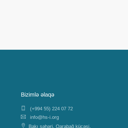
Bizimlə əlaqə
(+994 55) 224 07 72
info@hs-i.org
Bakı şəhəri, Qarabağ küçəsi,