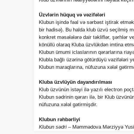
Üzvlərin hüquq və vəzifələri
Klubun işində fəal və sərbəst iştirak etm
bir hadisə). Bu halda klub üzvü seçilmiş m
konkret məsələlərə dair təkliflər, şərhlər 
könüllü olaraq Kluba üzvlükdən imtina etm
Klubun ümumi iclaslarının qərarlarına riay
Klubla bağlı üzərinə götürdüyü vəzifələri y
Klubun maraqlarına, nüfuzuna xələl gətir
Kluba üzvlüyün dayandırılması
Klub üzvünün istəyi ilə yazılı electron po
Klubun sədrinin qərarı ilə, bir Klub üzvün
nüfuzuna xələl gətirmişdir.
Klubun rəhbərliyi
Klubun sədri –
Məmmədova Mərziyyə Yusif q