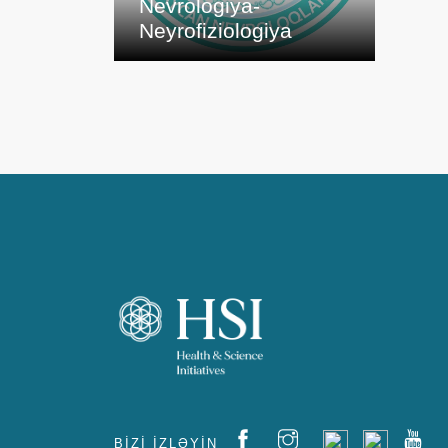
Nevrologiya-
Neyrofiziologiya
BIZI IZLƏYIN