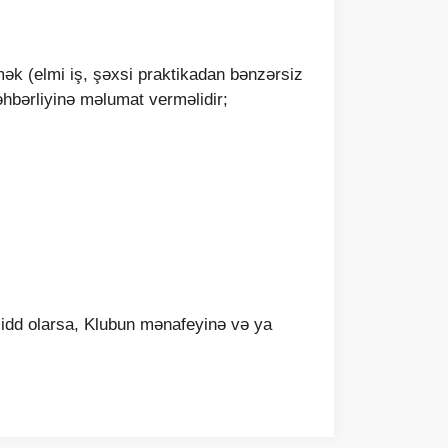
ək (elmi iş, şəxsi praktikadan bənzərsiz
əhbərliyinə məlumat verməlidir;
 zidd olarsa, Klubun mənafeyinə və ya