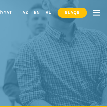
IYYAT
AZ
EN
RU
ƏLAQƏ