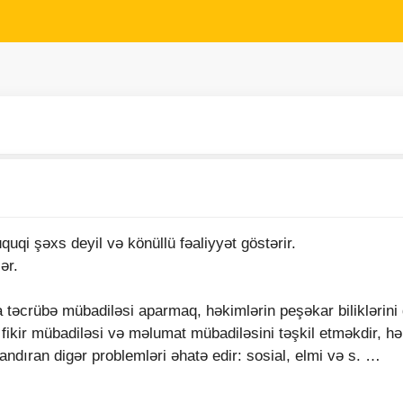
uqi şəxs deyil və könüllü fəaliyyət göstərir.
ər.
 təcrübə mübadiləsi aparmaq, həkimlərin peşəkar biliklərini 
ikir mübadiləsi və məlumat mübadiləsini təşkil etməkdir, hə
ndıran digər problemləri əhatə edir: sosial, elmi və s. …